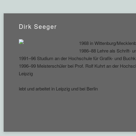
Dirk Seeger
1968 in Wittenburg/Mecklen
1986–88 Lehre als Schrift- u
1991–96 Studium an der Hochschule für Grafik- und Buchk
1996–99 Meisterschüler bei Prof. Rolf Kuhrt an der Hochsc
Leipzig
lebt und arbeitet in Leipzig und bei Berlin