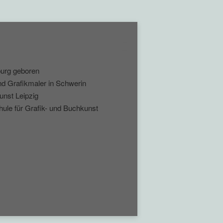
burg geboren
nd Grafikmaler in Schwerin
unst Leipzig
hule für Grafik- und Buchkunst