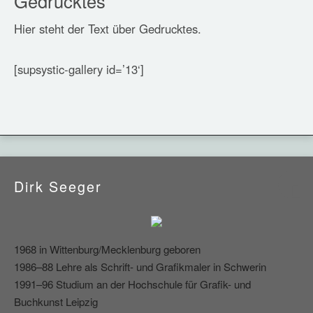
Gedrucktes
Hier steht der Text über Gedrucktes.
[supsystic-gallery id=’13‘]
Dirk Seeger
1968 in Wittenburg/Mecklenburg geboren
1986–88 Lehre als Schrift- und Grafikmaler in Schwerin
1991–96 Studium an der Hochschule für Grafik- und
Buchkunst Leipzig